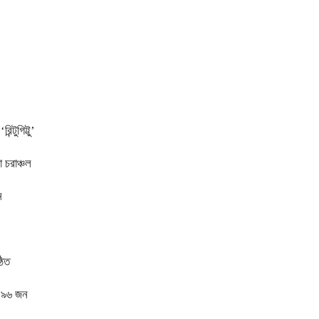
্টুগিট্টু’
 চরাঞ্চল
ন
ঠিত
িত ৯৬ জন