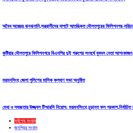
অবৈধ অস্ত্রের ঝনঝনানি,সন্ত্রাসীদের দাপটে আতঙ্কিত দৌলতপুরের ফিলিপনগর-মরিচা 
কুষ্টিয়ার দৌলতপুরে ফিলিপনগরে বিএনপির দুই গ্রুপের সংঘর্ষে যুবদল নেতা আশংকাজন
ময়মনসিংহ জেলা পুলিশের মাসিক কল্যাণ সভা অনুষ্ঠিত
মেধা ও স্বচ্ছতায় উজ্জ্বল টিআরসি নিয়োগ: ময়মনসিংহে চূড়ান্ত ফল প্রকাশ,নির্বাচি
সর্বশেষ সংবাদ
জনপ্রিয় সংবাদ