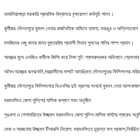
ভাদালিয়াপাড়া সরকারি প্রাথমিক বিদ্যালয়ে বৃক্ষরোপণ কর্মসূচি পালন।
কুষ্টিয়ার দৌলতপুরে যুবদল নেতার রাজনৈতিক অফিসে হামলা, ভাঙচুর ও অগ্নিসংযোগ
মসজিদের ওজু খানার জন্য যুক্তরাষ্ট্র প্রবাসী সিহাব সুমনের পানির পাম্প প্রদান।
অস্ত্রের মুখে এনজিও কর্মীকে জিম্মি করে টাকা লুট: শ্বাসরুদ্ধকর অভিযানে গ্রেফতার ‘রিন
অবৈধ অস্ত্রের ঝনঝনানি,সন্ত্রাসীদের দাপটে আতঙ্কিত দৌলতপুরের ফিলিপনগর-মরিচা
কুষ্টিয়ার দৌলতপুরে ফিলিপনগরে বিএনপির দুই গ্রুপের সংঘর্ষে যুবদল নেতা আশংকাজ
ময়মনসিংহ জেলা পুলিশের মাসিক কল্যাণ সভা অনুষ্ঠিত
শৃঙ্খলা ও পেশাদারিত্বে উজ্জ্বল ময়মনসিংহ জেলা পুলিশ-মাসিক মাস্টার প্যারেড অনুষ্
মেধা ও স্বচ্ছতায় উজ্জ্বল টিআরসি নিয়োগ: ময়মনসিংহে চূড়ান্ত ফল প্রকাশ,নির্বাচ