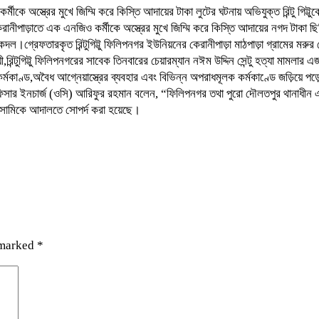
ীকে অস্ত্রের মুখে জিম্মি করে কিস্তি আদায়ের টাকা লুটের ঘটনায় অভিযুক্ত রিন্টু 
পাড়াতে এক এনজিও কর্মীকে অস্ত্রের মুখে জিম্মি করে কিস্তি আদায়ের নগদ টাকা ছিনিয
গ্রেফতারকৃত রিন্টুগিট্টু ফিলিপনগর ইউনিয়নের কেরানীপাড়া মাঠপাড়া গ্রামের মরুর ছ
রিন্টুগিট্টু ফিলিপনগরের সাবেক তিনবারের চেয়ারম্যান নঈম উদ্দিন সেন্টু হত্যা মামলার 
াসী কর্মকাণ্ড,অবৈধ আগ্নেয়াস্ত্রের ব্যবহার এবং বিভিন্ন অপরাধমূলক কর্মকাণ্ডে জড়িয়
ানার অফিসার ইনচার্জ (ওসি) আরিফুর রহমান বলেন, “ফিলিপনগর তথা পুরো দৌলতপুর থানাধী
মিকে আদালতে সোপর্দ করা হয়েছে।
 marked
*