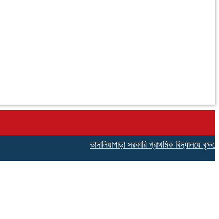
ভাদালিয়াপাড়া সরকারি প্রাথমিক বিদ্যালয়ে বৃক্ষরোপণ ক