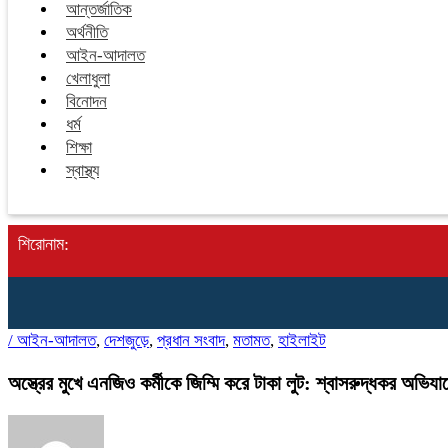
আন্তর্জাতিক
অর্থনীতি
আইন-আদালত
খেলাধুলা
বিনোদন
ধর্ম
শিক্ষা
স্বাস্থ্য
শিরোনাম:
/
আইন-আদালত
,
দেশজুড়ে
,
প্রধান সংবাদ
,
মতামত
,
হাইলাইট
অস্ত্রের মুখে এনজিও কর্মীকে জিম্মি করে টাকা লুট: শ্বাসরুদ্ধকর অভিযানে গ