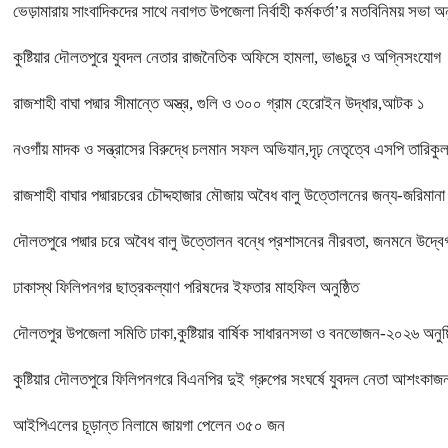
ভেড়ামারায় সাংবাদিকদের সাথে নবাগত উপজেলা নির্বাহী কর্মকর্তা’র মতবিনিময় সভা অনু
কুষ্টিয়ার দৌলতপুরে যুবদল নেতার রাজনৈতিক অফিসে হামলা, ভাঙচুর ও অগ্নিসংযোগ
রাজশাহী বাঘা পদ্মার সীমান্তে অস্ত্র, গুলি ও ৩০০ গ্রাম হেরোইন উদ্ধার,আটক ১
নওগাঁয় মাদক ও সন্ত্রাসের বিরুদ্ধে চলমান সফল অভিযান,দৃঢ় নেতৃত্বে এসপি তারিক
রাজশাহী বাঘার পদ্মারচরের চৌদ্দহাজার মৌজায় অবৈধ বালু উত্তোলনের জন্য-জরিমানা
দৌলতপুরে পদ্মার চরে অবৈধ বালু উত্তোলন বন্ধে প্রশাসনের নীরবতা, জনমনে উদ্
ঢাকাস্থ ফিলিপনগর ছাত্রকল্যাণ পরিষদের ইফতার মাহফিল অনুষ্ঠিত
দৌলতপুর উপজেলা সমিতি ঢাকা,কুষ্টিয়ার বার্ষিক সাধারনসভা ও বনভোজন-২০২৬ অনু
কুষ্টিয়ার দৌলতপুরে ফিলিপনগরে বিএনপির দুই গ্রুপের সংঘর্ষে যুবদল নেতা আশংকাজ
আইপিএলের চূড়ান্ত নিলামে জায়গা পেলেন ৩৫০ জন