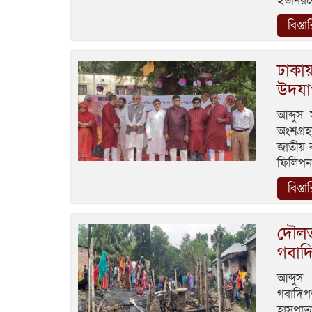
ইউনিয়ন
বিস্তা
ঢাকায
উদয
আব্দুস
অংশগ্র
জাতীয় 
ফিলিপন
বিস্তা
দৌলতপ
গবাদি
আব্দুস
গবাদিপশ
হাসপাতা