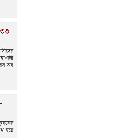
মেধা ও স্বচ্ছতায় উজ্জ্বল
টিআরসি নিয়োগ:
ময়মনসিংহে চূড়ান্ত ফল প্রকাশ,নির্বাচিত
৯৬ জন
১৪৩৩
ভেড়ামারায় সাংবাদিকদের
সাথে নবাগত উপজেলা
াসীদের
নির্বাহী কর্মকর্তা’র মতবিনিময় সভা
হাখালী
অনুষ্ঠিত
য়েস অব
-
কৃষকের
্ধ হয়ে