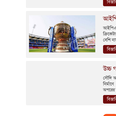
বিস্তা
আইপি
আইপিএ
ক্রিকেট
বেশি না
বিস্তা
উচ্চ 
সৌদি আ
নির্মাণ
অপরের ত
বিস্তা