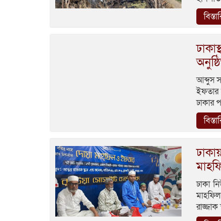
বিস্তা
ঢাকাস
অনুষ্ঠ
আব্দুস 
ইফতার ম
ঢাকার পল
বিস্তা
ঢাকায
মাহফি
ঢাকা নি
মাহফিল অ
রাজ্জাক 