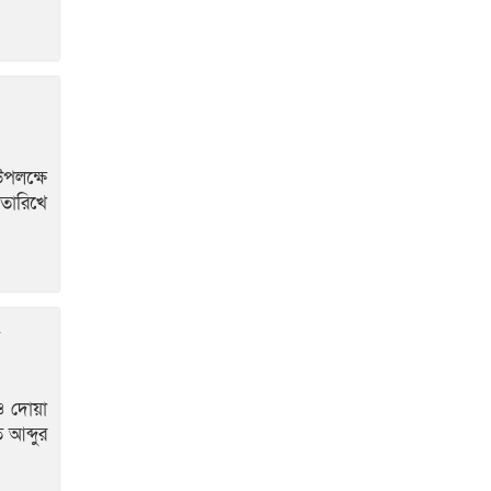
উপলক্ষে
 তারিখে
ও দোয়া
 আব্দুর