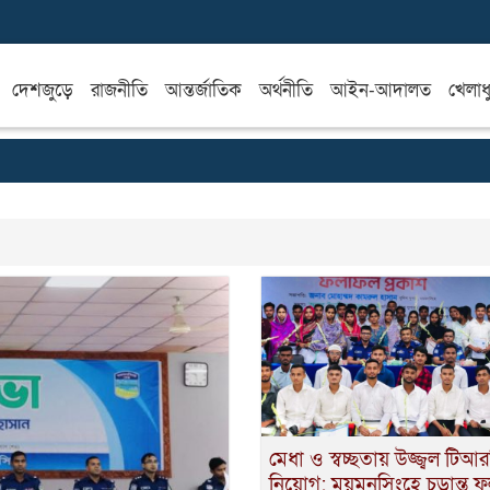
দেশজুড়ে
রাজনীতি
আন্তর্জাতিক
অর্থনীতি
আইন-আদালত
খেলাধ
মেধা ও স্বচ্ছতায় উজ্জ্বল টিআ
নিয়োগ: ময়মনসিংহে চূড়ান্ত 