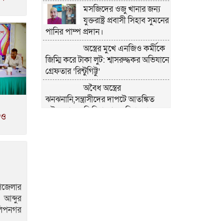
মসজিদের ওজু খানার জন্য
যুক্তরাষ্ট্র প্রবাসী সিহাব সুমনের
পানির পাম্প প্রদান।
অস্ত্রের মুখে এনজিও কর্মীকে
জিম্মি করে টাকা লুট: শ্বাসরুদ্ধকর অভিযানে
গ্রেফতার ‘রিন্টুগিট্টু’
অবৈধ অস্ত্রের
ঝনঝনানি,সন্ত্রাসীদের দাপটে আতঙ্কিত
দৌলতপুরের ফিলিপনগর-মরিচা চরাঞ্চল
 ও
কুষ্টিয়ার দৌলতপুরে
ফিলিপনগরে বিএনপির দুই
গ্রুপের সংঘর্ষে যুবদল নেতা আশংকাজন
ময়মনসিংহ জেলা পুলিশের
মাসিক কল্যাণ সভা অনুষ্ঠিত
উপজেলার
শৃঙ্খলা ও পেশাদারিত্বে
 আব্দুর
উজ্জ্বল ময়মনসিংহ জেলা
িলিপনগর
পুলিশ-মাসিক মাস্টার প্যারেড অনুষ্ঠিত