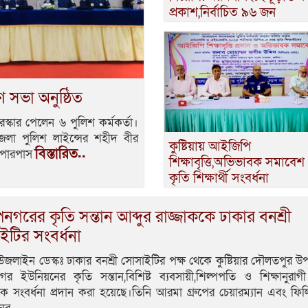
প্রকাশ,নির্বাচিত ৯৬ জন
 সভা অনুষ্ঠিত
ুরস্কার পেলেন ৬ পুলিশ কর্মকর্তা।
েলা পুলিশ লাইন্সের শহীদ বীর
কুষ্টিয়ায় আইজিপি
বিস্তারিত..
্টিপারপাস
শিক্ষাবৃত্তি,অভিভাবক সমাবেশ
কৃতি শিক্ষার্থী সংবর্ধনা
নগরের কৃতি সন্তান আব্দুর রাজ্জাককে ঢাকার বনশ্রী
টির সংবর্ধনা
উজলাইন ডেস্কঃ ঢাকার বনশ্রী সোসাইটির পক্ষ থেকে কুষ্টিয়ার দৌলতপুর 
র ইউনিয়নের কৃতি সন্তান,বিশিষ্ট ব্যবসায়ী,শিল্পপতি ও শিক্ষানুরাগী
কে সংবর্ধনা প্রদান করা হয়েছে।তিনি আরমা গ্রুপের চেয়ারম্যান এবং ফ