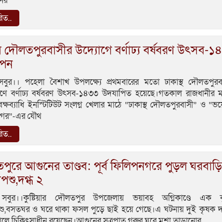
ের
রিত..
় দৌলতপুরবাসীর উদ্যোগে বর্ণাঢ্য বর্ষবরণ উৎসব-
াপন
 সবুর।। পহেলা বৈশাখ উপলক্ষ্যে প্রথমবারের মতো ঢাকাস্থ দৌলতপুরব
হণে বর্ণাঢ্য বর্ষবরণ উৎসব-১৪৩৩ উদযাপিত হয়েছে।গতকাল রাজধানীর ম
বক্ষব্যাধি ইনস্টিটিউট সংলগ্ন খেলার মাঠে “ঢাকাস্থ দৌলতপুরবাসী” ও “ভ
গর”-এর যৌথ
রিত..
ুরে আগুনের তাণ্ডব: পূর্ব ফিলিপনগরে পুড়ল ঘরবাড়ি
পশু,দগ্ধ ২
 সবুর।।কুষ্টিয়ার দৌলতপুর উপজেলায় ভয়াবহ অগ্নিকাণ্ডে এক 
ু,বসতঘর ও ঘরে থাকা ফসল পুড়ে ছাই হয়ে গেছে।এ ঘটনায় দুই কৃষক দগ
লে চিকিৎসাধীন রয়েছেন।আগুনের সূত্রপাত গরুর ঘরে মশা তাড়ানোর