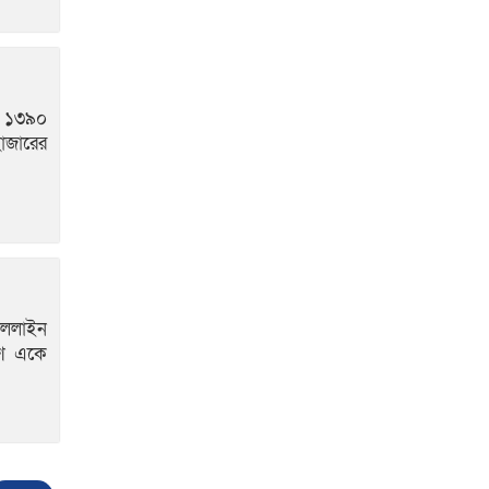
ট ১৩৯০
হাজারের
েললাইন
দেশ একে