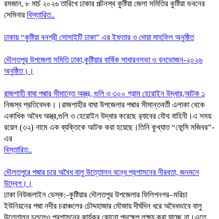
রমজান, ৮ মার্চ ২০২৬ তারিখে ঢাকার পল্টনস্থ কুষ্টিয়া জেলা সমিতির কুষ্টিয়া ভবনের
সেমিনার
বিস্তারিত..
ঢাকায় “কুষ্টিয়া বনশ্রী সোসাইটি ঢাকা” এর ইফতার ও দোয়া মাহফিল অনুষ্ঠিত
দৌলতপুর উপজেলা সমিতি ঢাকা,কুষ্টিয়ার বার্ষিক সাধারনসভা ও বনভোজন-২০২৬
অনুষ্ঠিত।।
রাজশাহী বাঘা পদ্মার সীমান্তে অস্ত্র, গুলি ও ৩০০ গ্রাম হেরোইন উদ্ধার,আটক ১
নিজস্ব প্রতিবেদক।।রাজশাহীর বাঘা উপজেলার পদ্মার সীমান্তবর্তী এলাকা থেকে
একাধিক অবৈধ অস্ত্র,গুলি ও হেরোইন উদ্ধার করেছে র‍্যাবের যৌথ বাহিনী।এ সময়
রয়েল (৩২) নামে এক ব্যক্তিকে আটক করা হয়েছে।তিনি কুখ্যাত “ফেন্সি মজিবর”-
এর
বিস্তারিত..
দৌলতপুরে পদ্মার চরে অবৈধ বালু উত্তোলন বন্ধে প্রশাসনের নীরবতা, জনমনে
উদ্বেগ।।
ঢাকা নিউজলাইন ডেস্ক:-কুষ্টিয়ার দৌলতপুর উপজেলার ফিলিপনগর–মরিচা
ইউনিয়নের পদ্মা নদীর চরাঞ্চলের চৌদ্দহাজার মৌজায় দীর্ঘদিন ধরে অবৈধভাবে বালু
উত্তোলন চললেও প্রশাসনের কার্যকর কোনো পদক্ষেপ লক্ষ্য করা যাচ্ছে না।এতে