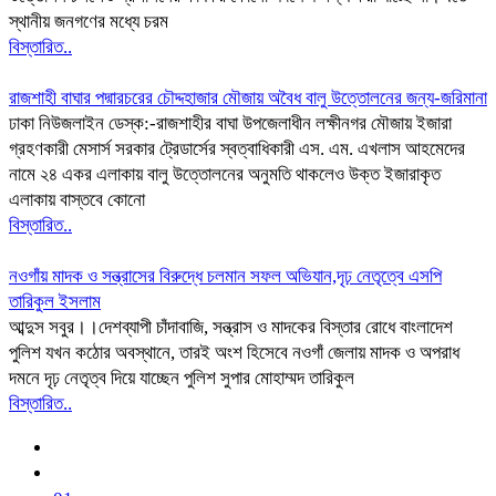
স্থানীয় জনগণের মধ্যে চরম
বিস্তারিত..
রাজশাহী বাঘার পদ্মারচরের চৌদ্দহাজার মৌজায় অবৈধ বালু উত্তোলনের জন্য-জরিমানা
ঢাকা নিউজলাইন ডেস্ক:-রাজশাহীর বাঘা উপজেলাধীন লক্ষীনগর মৌজায় ইজারা
গ্রহণকারী মেসার্স সরকার ট্রেডার্সের স্বত্বাধিকারী এস. এম. এখলাস আহমেদের
নামে ২৪ একর এলাকায় বালু উত্তোলনের অনুমতি থাকলেও উক্ত ইজারাকৃত
এলাকায় বাস্তবে কোনো
বিস্তারিত..
নওগাঁয় মাদক ও সন্ত্রাসের বিরুদ্ধে চলমান সফল অভিযান,দৃঢ় নেতৃত্বে এসপি
তারিকুল ইসলাম
আব্দুস সবুর।।দেশব্যাপী চাঁদাবাজি, সন্ত্রাস ও মাদকের বিস্তার রোধে বাংলাদেশ
পুলিশ যখন কঠোর অবস্থানে, তারই অংশ হিসেবে নওগাঁ জেলায় মাদক ও অপরাধ
দমনে দৃঢ় নেতৃত্ব দিয়ে যাচ্ছেন পুলিশ সুপার মোহাম্মদ তারিকুল
বিস্তারিত..