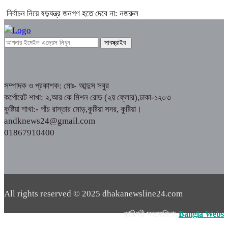
নির্বাচন নিয়ে ষড়যন্ত্র জনগণ হতে দেবে না: নজরুল
সম্পাদক ও প্রকাশক: মোঃ- আব্দুস সবুর
কর্পোরেট শাখা: ২,আর কে মিশন রোড (২য় ফ্লোর),ঢাকা-১২০৩
কুষ্টিয়া শাখা:- পাঁচ রাস্তার মোড়,কুষ্টিয়া সদর, কুষ্টিয়া।
andknews24@gmail.com
01867910400
All rights reserved © 2025 dhakanewsline24.com
কারিগরী সহযোগিতাঃ
Bangla Webs