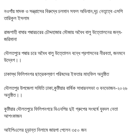
নওগাঁয় মাদক ও সন্ত্রাসের বিরুদ্ধে চলমান সফল অভিযান,দৃঢ় নেতৃত্বে এসপি
তারিকুল ইসলাম
রাজশাহী বাঘার পদ্মারচরের চৌদ্দহাজার মৌজায় অবৈধ বালু উত্তোলনের জন্য-
জরিমানা
দৌলতপুরে পদ্মার চরে অবৈধ বালু উত্তোলন বন্ধে প্রশাসনের নীরবতা, জনমনে
উদ্বেগ।।
ঢাকাস্থ ফিলিপনগর ছাত্রকল্যাণ পরিষদের ইফতার মাহফিল অনুষ্ঠিত
দৌলতপুর উপজেলা সমিতি ঢাকা,কুষ্টিয়ার বার্ষিক সাধারনসভা ও বনভোজন-২০২৬
অনুষ্ঠিত।।
কুষ্টিয়ার দৌলতপুরে ফিলিপনগরে বিএনপির দুই গ্রুপের সংঘর্ষে যুবদল নেতা
আশংকাজন
আইপিএলের চূড়ান্ত নিলামে জায়গা পেলেন ৩৫০ জন