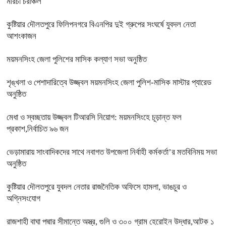
মরিচা চরাঞ্চল
কুষ্টিয়ার দৌলতপুরে ফিলিপনগরে বিএনপির দুই গ্রুপের সংঘর্ষে যুবদল নেতা
আশংকাজন
ময়মনসিংহ জেলা পুলিশের মাসিক কল্যাণ সভা অনুষ্ঠিত
শৃঙ্খলা ও পেশাদারিত্বে উজ্জ্বল ময়মনসিংহ জেলা পুলিশ-মাসিক মাস্টার প্যারেড
অনুষ্ঠিত
মেধা ও স্বচ্ছতায় উজ্জ্বল টিআরসি নিয়োগ: ময়মনসিংহে চূড়ান্ত ফল
প্রকাশ,নির্বাচিত ৯৬ জন
ভেড়ামারায় সাংবাদিকদের সাথে নবাগত উপজেলা নির্বাহী কর্মকর্তা’র মতবিনিময় সভা
অনুষ্ঠিত
কুষ্টিয়ার দৌলতপুরে যুবদল নেতার রাজনৈতিক অফিসে হামলা, ভাঙচুর ও
অগ্নিসংযোগ
রাজশাহী বাঘা পদ্মার সীমান্তে অস্ত্র, গুলি ও ৩০০ গ্রাম হেরোইন উদ্ধার,আটক ১