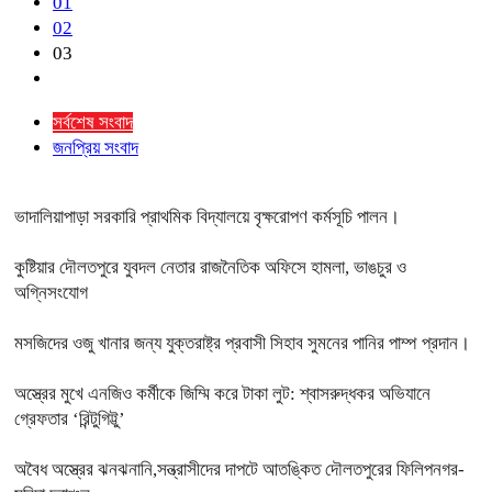
01
02
03
সর্বশেষ সংবাদ
জনপ্রিয় সংবাদ
ভাদালিয়াপাড়া সরকারি প্রাথমিক বিদ্যালয়ে বৃক্ষরোপণ কর্মসূচি পালন।
কুষ্টিয়ার দৌলতপুরে যুবদল নেতার রাজনৈতিক অফিসে হামলা, ভাঙচুর ও
অগ্নিসংযোগ
মসজিদের ওজু খানার জন্য যুক্তরাষ্ট্র প্রবাসী সিহাব সুমনের পানির পাম্প প্রদান।
অস্ত্রের মুখে এনজিও কর্মীকে জিম্মি করে টাকা লুট: শ্বাসরুদ্ধকর অভিযানে
গ্রেফতার ‘রিন্টুগিট্টু’
অবৈধ অস্ত্রের ঝনঝনানি,সন্ত্রাসীদের দাপটে আতঙ্কিত দৌলতপুরের ফিলিপনগর-