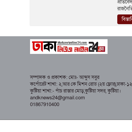
প্রতিবে
রাজনৈত
বিস্তা
সম্পাদক ও প্রকাশক: মোঃ- আব্দুস সবুর
কর্পোরেট শাখা: ২,আর কে মিশন রোড (২য় ফ্লোর),ঢাকা-১
কুষ্টিয়া শাখা:- পাঁচ রাস্তার মোড়,কুষ্টিয়া সদর, কুষ্টিয়া।
andknews24@gmail.com
01867910400
All rights reserved © 2025 dhakanewsline24.