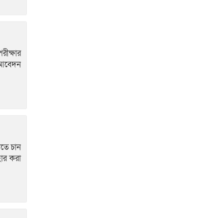
পুলিশ-মাসিক মাস্টার প্যারেড অনুষ্ঠিত
মেধা ও স্বচ্ছতায় উজ্জ্বল
টিআরসি নিয়োগ:
ময়মনসিংহে চূড়ান্ত ফল প্রকাশ,নির্বাচিত
পরীক্ষার
৯৬ জন
ট আবেদন
ভেড়ামারায় সাংবাদিকদের
সাথে নবাগত উপজেলা
নির্বাহী কর্মকর্তা’র মতবিনিময় সভা
অনুষ্ঠিত
িতে চান
হার করা