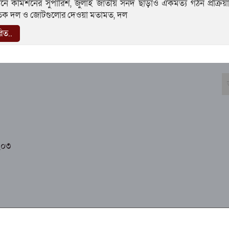
দনে কমিশনের সুপারিশ, জুলাই জাতীয় সনদ ছাড়াও ঐকমত্য গঠন প্রক্রিয
িক দল ও জোটগুলোর দেওয়া মতামত, দল
রিত..
২০৩
com