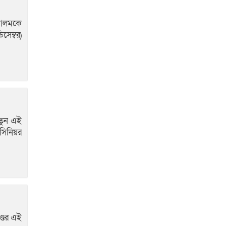
 আলমকে
সেম্বর)
নতুন এই
সিনিয়র
্ডের এই