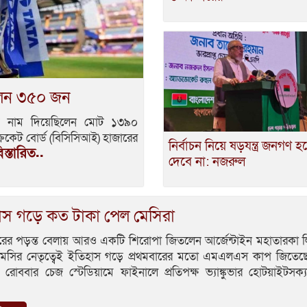
লেন ৩৫০ জন
ে নাম দিয়েছিলেন মোট ১৩৯০
রিকেট বোর্ড (বিসিসিআই) হাজারের
নির্বাচন নিয়ে ষড়যন্ত্র জনগণ হ
িস্তারিত..
দেবে না: নজরুল
াস গড়ে কত টাকা পেল মেসিরা
য়ারের পড়ন্ত বেলায় আরও একটি শিরোপা জিতলেন আর্জেন্টাইন মহাতারকা 
মেসির নেতৃত্বেই ইতিহাস গড়ে প্রথমবারের মতো এমএলএস কাপ জিতেছে 
 রোববার চেজ স্টেডিয়ামে ফাইনালে প্রতিপক্ষ ভ্যাঙ্কুভার হোটয়াইটসক