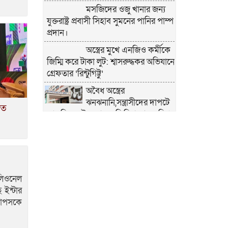
মসজিদের ওজু খানার জন্য
যুক্তরাষ্ট্র প্রবাসী সিহাব সুমনের পানির পাম্প
প্রদান।
অস্ত্রের মুখে এনজিও কর্মীকে
জিম্মি করে টাকা লুট: শ্বাসরুদ্ধকর অভিযানে
গ্রেফতার ‘রিন্টুগিট্টু’
অবৈধ অস্ত্রের
ঝনঝনানি,সন্ত্রাসীদের দাপটে
তে
আতঙ্কিত দৌলতপুরের ফিলিপনগর-মরিচা
চরাঞ্চল
কুষ্টিয়ার দৌলতপুরে
ফিলিপনগরে বিএনপির দুই
গ্রুপের সংঘর্ষে যুবদল নেতা আশংকাজন
লিওনেল
ময়মনসিংহ জেলা পুলিশের
ইন্টার
মাসিক কল্যাণ সভা অনুষ্ঠিত
্যাপসকে
শৃঙ্খলা ও পেশাদারিত্বে
উজ্জ্বল ময়মনসিংহ জেলা