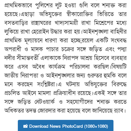
প্রাথমিকভাবে পুলিশের লুট হওয়া গুলি বলে শনাক্ত করা
হয়েছে।এছাড়া অভিযুক্তের স্বীকারোক্তির ভিত্তিতে তার
বসতবাড়ির রান্নাঘরের খাদ্যসামগ্রী রাখা মিশ্রেপের মধ্যে
লুকিয়ে রাখা হেরোইন উদ্ধার করা হয়।আইনশৃঙ্খলা বাহিনীর
প্রাথমিক মূল্যায়নে ধারণা করা হচ্ছে,রয়েল একটি সংঘবদ্ধ
অপরাধী ও মাদক পাচার চক্রের সঙ্গে জড়িত এবং পদ্মা
নদীর সীমান্তবর্তী এলাকাকে নিরাপদ আশ্রয় হিসেবে ব্যবহার
করে এসব অবৈধ কার্যক্রম পরিচালনা করছিল।বিষয়টি
জাতীয় নিরাপত্তা ও আইনশৃঙ্খলার জন্য গুরুতর হুমকি বলে
মনে করছেন সংশ্লিষ্টরা।এ ঘটনায় অভিযুক্তের বিরুদ্ধে
প্রচলিত আইনে মামলা প্রক্রিয়াধীন রয়েছে।একই সঙ্গে তার
সঙ্গে জড়িত নেটওয়ার্ক ও সহযোগীদের শনাক্ত করতে
অধিকতর তদন্ত জোরদার করা হয়েছে বলে জানিয়েছে র‍্যাব।
📸 Download News PhotoCard (1080×1080)