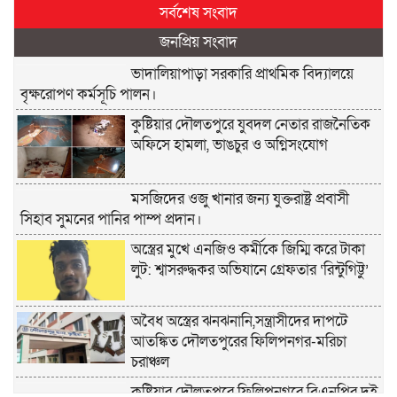
সর্বশেষ সংবাদ
জনপ্রিয় সংবাদ
ভাদালিয়াপাড়া সরকারি প্রাথমিক বিদ্যালয়ে
বৃক্ষরোপণ কর্মসূচি পালন।
কুষ্টিয়ার দৌলতপুরে যুবদল নেতার রাজনৈতিক
অফিসে হামলা, ভাঙচুর ও অগ্নিসংযোগ
মসজিদের ওজু খানার জন্য যুক্তরাষ্ট্র প্রবাসী
সিহাব সুমনের পানির পাম্প প্রদান।
অস্ত্রের মুখে এনজিও কর্মীকে জিম্মি করে টাকা
লুট: শ্বাসরুদ্ধকর অভিযানে গ্রেফতার ‘রিন্টুগিট্টু’
অবৈধ অস্ত্রের ঝনঝনানি,সন্ত্রাসীদের দাপটে
আতঙ্কিত দৌলতপুরের ফিলিপনগর-মরিচা
চরাঞ্চল
কুষ্টিয়ার দৌলতপুরে ফিলিপনগরে বিএনপির দুই