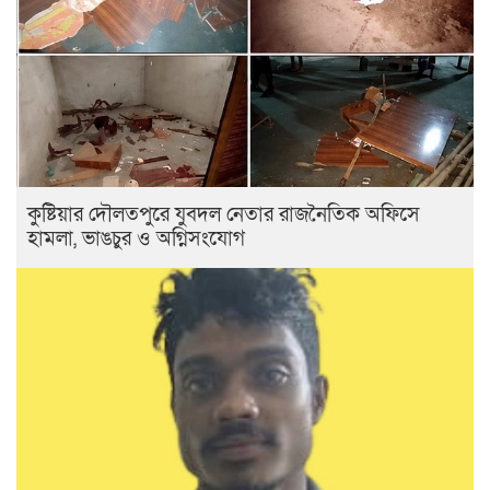
কুষ্টিয়ার দৌলতপুরে যুবদল নেতার রাজনৈতিক অফিসে
হামলা, ভাঙচুর ও অগ্নিসংযোগ