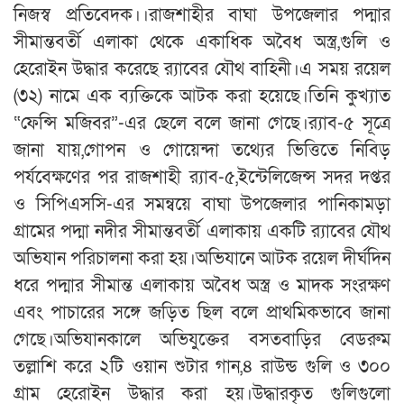
নিজস্ব প্রতিবেদক।।রাজশাহীর বাঘা উপজেলার পদ্মার
সীমান্তবর্তী এলাকা থেকে একাধিক অবৈধ অস্ত্র,গুলি ও
হেরোইন উদ্ধার করেছে র‍্যাবের যৌথ বাহিনী।এ সময় রয়েল
(৩২) নামে এক ব্যক্তিকে আটক করা হয়েছে।তিনি কুখ্যাত
“ফেন্সি মজিবর”-এর ছেলে বলে জানা গেছে।র‍্যাব-৫ সূত্রে
জানা যায়,গোপন ও গোয়েন্দা তথ্যের ভিত্তিতে নিবিড়
পর্যবেক্ষণের পর রাজশাহী র‍্যাব-৫,ইন্টেলিজেন্স সদর দপ্তর
ও সিপিএসসি-এর সমন্বয়ে বাঘা উপজেলার পানিকামড়া
গ্রামের পদ্মা নদীর সীমান্তবর্তী এলাকায় একটি র‍্যাবের যৌথ
অভিযান পরিচালনা করা হয়।অভিযানে আটক রয়েল দীর্ঘদিন
ধরে পদ্মার সীমান্ত এলাকায় অবৈধ অস্ত্র ও মাদক সংরক্ষণ
এবং পাচারের সঙ্গে জড়িত ছিল বলে প্রাথমিকভাবে জানা
গেছে।অভিযানকালে অভিযুক্তের বসতবাড়ির বেডরুম
তল্লাশি করে ২টি ওয়ান শুটার গান,৪ রাউন্ড গুলি ও ৩০০
গ্রাম হেরোইন উদ্ধার করা হয়।উদ্ধারকৃত গুলিগুলো