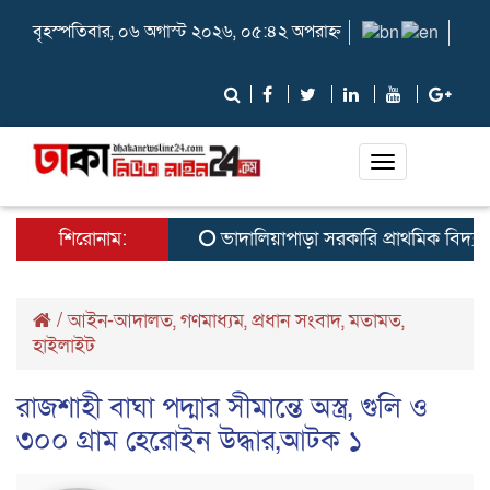
বৃহস্পতিবার, ০৬ অগাস্ট ২০২৬, ০৫:৪২ অপরাহ্ন
Toggle
navigation
শিরোনাম:
ভাদালিয়াপাড়া সরকারি প্রাথমিক বিদ্যালয়ে 
/
আইন-আদালত
,
গণমাধ্যম
,
প্রধান সংবাদ
,
মতামত
,
হাইলাইট
রাজশাহী বাঘা পদ্মার সীমান্তে অস্ত্র, গুলি ও
৩০০ গ্রাম হেরোইন উদ্ধার,আটক ১