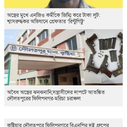
অস্ত্রের মুখে এনজিও কর্মীকে জিম্মি করে টাকা লুট:
শ্বাসরুদ্ধকর অভিযানে গ্রেফতার ‘রিন্টুগিট্টু’
অবৈধ অস্ত্রের ঝনঝনানি,সন্ত্রাসীদের দাপটে আতঙ্কিত
দৌলতপুরের ফিলিপনগর-মরিচা চরাঞ্চল
কুষ্টিয়ার দৌলতপুরে ফিলিপনগরে বিএনপির দুই গ্রুপের