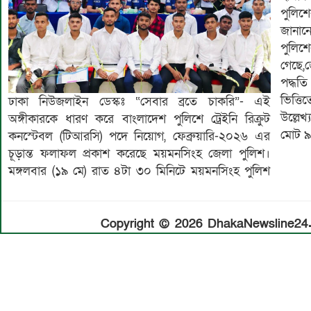
পুলিশে
জানানো
পুলিশে
গেছে,
পদ্ধত
ঢাকা নিউজলাইন ডেস্কঃ “সেবার ব্রতে চাকরি”- এই
ভিত্তিতে এই নিয়োগ কার্যক্রম সম্পন্ন করা হয়েছে।
অঙ্গীকারকে ধারণ করে বাংলাদেশ পুলিশে ট্রেইনি রিক্রুট
উল্লেখ্য,ময়মনসিংহ জেলার টিআরসি নিয়োগ বোর্ডের মাধ্যমে
মোট ৯৬
কনস্টেবল (টিআরসি) পদে নিয়োগ, ফেব্রুয়ারি-২০২৬ এর
চূড়ান্ত ফলাফল প্রকাশ করেছে ময়মনসিংহ জেলা পুলিশ।
মঙ্গলবার (১৯ মে) রাত ৪টা ৩০ মিনিটে ময়মনসিংহ পুলিশ
Copyright © 2026 DhakaNewsline24.c