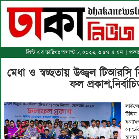
প্রিন্ট এর তারিখঃ অগাস্ট ৮, ২০২৬, ৩:৫৭ এ.এম || প্র
মেধা ও স্বচ্ছতায় উজ্জ্বল টিআরসি ন
ফল প্রকাশ,নির্বা
লাইন্স
উদ্দি
ফলাফ
বোর্ড
হাসান 